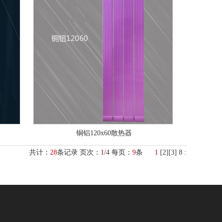
铜铝120x60散热器
共计：
28
条记录 页次：
1
/4 每页：
9
条
1
[
2
][
3
]
8
: