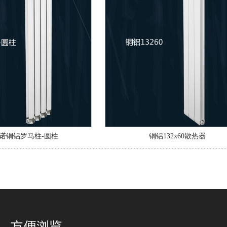
诺铜铝罗马柱-圆柱
铜铝132x60散热器